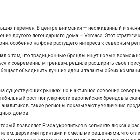
ьших перемен. В центре внимания — неожиданный и значи
ение другого легендарного дома — Versace. Этот стратегич
ии, особенно на фоне растущего интереса к северным ре
гнал о том, что традиционные бренды ищут новые возможнос
ся к современным трендам, решила расширить своё присутс
 обещает объединить лучшие идеи и таланты обеих компан
 на существующих рынках, но и активное освоение северны
стабильный рост популярности европейских брендов в скан
аналитиков, такие регионы показывают увеличение прода
дных домов.
 который позволяет Prada укрепиться в сегменте люкса и 
тилем, дерзкими принтами и смелыми решениями, что отли