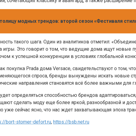
й, сочетающих классику и авангард, а также расширение 
толицу модных трендов: второй сезон «Фестиваля стиля
ть такого шага. Один из аналитиков отметил: «Объединени
 игры. Это говорит о том, что ведущие дома ищут новые п
ючом к успешной конкуренции в условиях глобальной кон
 как покупка Prada дома Versace, свидетельствуют о том, 
меняющегося спроса, бренды вынуждены искать новые стр
ические направления становятся всё более важными для г
будет определяться способностью брендов адаптироваться,
ещают сделать моду еще более яркой, разнообразной и дос
о уже сейчас ясно, что нас ждет захватывающая эпоха тр
s://bort-stomer-defort.ru
,
https://bsb.net.ru