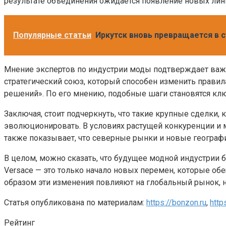
результате объединения ожидается появление новых лини
Популярные статьи
Иркутск вновь превращается в с
Мнение экспертов по индустрии моды подтверждает важнос
стратегический союз, который способен изменить правила
решений». По его мнению, подобные шаги становятся кл
Заключая, стоит подчеркнуть, что такие крупные сделки,
эволюционировать. В условиях растущей конкуренции и 
также показывает, что северные рынки и новые географ
В целом, можно сказать, что будущее модной индустрии 
Versace — это только начало новых перемен, которые об
образом эти изменения повлияют на глобальный рынок, н
Статья опубликована по материалам:
https://bonzon.ru
,
http
Рейтинг