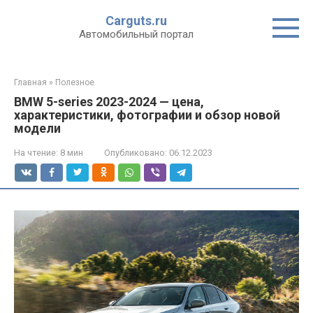
Перейти
Carguts.ru
к
Автомобильный портал
контенту
Главная
»
Полезное
BMW 5-series 2023-2024 — цена,
характеристики, фотографии и обзор новой
модели
На чтение:
8 мин
Опубликовано:
06.12.2023