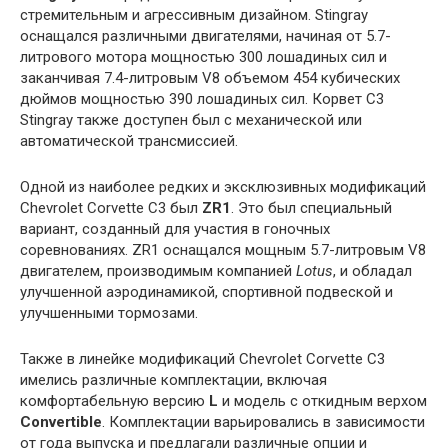
стремительным и агрессивным дизайном. Stingray
оснащался различными двигателями, начиная от 5.7-
литрового мотора мощностью 300 лошадиных сил и
заканчивая 7.4-литровым V8 объемом 454 кубических
дюймов мощностью 390 лошадиных сил. Корвет C3
Stingray также доступен был с механической или
автоматической трансмиссией.
Одной из наиболее редких и эксклюзивных модификаций
Chevrolet Corvette C3 был
ZR1
. Это был специальный
вариант, созданный для участия в гоночных
соревнованиях. ZR1 оснащался мощным 5.7-литровым V8
двигателем, производимым компанией
Lotus
, и обладал
улучшенной аэродинамикой, спортивной подвеской и
улучшенными тормозами.
Также в линейке модификаций Chevrolet Corvette C3
имелись различные комплектации, включая
комфортабельную версию
L
и модель с откидным верхом
Convertible
. Комплектации варьировались в зависимости
от года выпуска и предлагали различные опции и