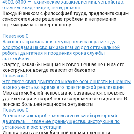
4500, 6300 — технические характеристики, устройство,
отзывы владельцев, цена, ремонт
Каждый знаком с философией труда, предпочитающим
самостоятельное решение проблем и непременно
стремящимся к совершенству
Полезное
0
Важность правильной регулировки зазора между
электродами на свечах зажигания для оптимальной
работы двигателя и продления срока службы
автомобиля
Стартер, какая бы мощная и совершенная не была его
конструкция, всегда зависит от базового
Полезное
0
Что такое свап двигателя и какие особенности и нюансы
важно учесть во время его практической реализации
Мир автомобилей непрерывно развивается, стремясь
удовлетворить потребности современного водителя. В
поисках большей мощности, энтузиасты
Полезное
0
Установка электробензонасоса на карбюраторный
двигатель — главные преимущества, инструкция по
установке и эксплуатации
Инновации в автомобильной промышленности