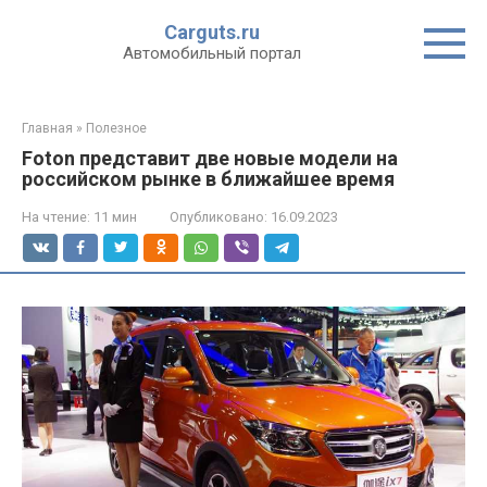
Перейти
Carguts.ru
к
Автомобильный портал
контенту
Главная
»
Полезное
Foton представит две новые модели на
российском рынке в ближайшее время
На чтение:
11 мин
Опубликовано:
16.09.2023