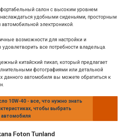
мфортабельный салон с высоким уровнем
т наслаждаться удобными сиденьями, просторным
й автомобильной электроникой.
личные возможности для настройки и
ы удовлетворить все потребности владельца.
дежный китайский пикап, который предлагает
олнительными фотографиями или детальной
х данного автомобиля вы можете обратиться к
н.
ло 10W-40 - все, что нужно знать
актеристиках, чтобы выбрать
 автомобиля
апа Foton Tunland