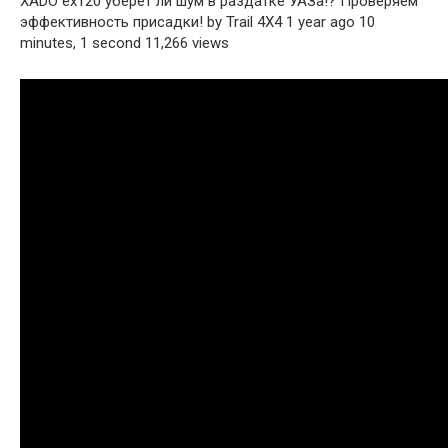
XADO ex120 уберёт ли шум в раздатке УАЗа!? Проверяем
эффективность присадки! by Trail 4X4 1 year ago 10
minutes, 1 second 11,266 views