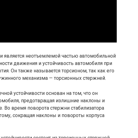
ти является неотъемлемой частью автомобильной
вности движения и устойчивость автомобиля при
ия. Он также называется торсионом, так как его
ружинного механизма — торсионных стержней.
чной устойчивости основан на том, что он
томобиля, предотвращая излишние наклоны и
е. Во время поворота стержни стабилизатора
угому, сокращая наклоны и повороты корпуса
 устойчивости состоит из торсионных стержней,