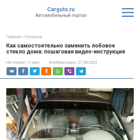
Перейти
Carguts.ru
к
Автомобильный портал
контенту
Главная
»
Полезное
Как самостоятельно заменить лобовое
стекло дома: пошаговая видео-инструкция
На чтение:
11 мин
Опубликовано:
27.08.2023