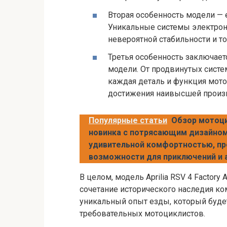
Вторая особенность модели — 
Уникальные системы электрон
невероятной стабильности и т
Третья особенность заключает
модели. От продвинутых систе
каждая деталь и функция мот
достижения наивысшей произв
Популярные статьи
Обзор мотоци
новинка с потрясающим дизайном
удивительной комфортностью, п
возможности для приключений и 
В целом, модель Aprilia RSV 4 Factor
сочетание исторического наследия ко
уникальный опыт езды, который буде
требовательных мотоциклистов.