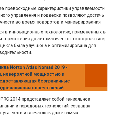
ее превосходные характеристики управляемости.
ного управления и подвески позволяют достичь
очности во время поворотов и маневрирования.
ся в инновационных технологиях, примененных в
м торможения до автоматического контроля тяги,
оцикла была улучшена и оптимизирована для
одительности.
кла Norton Atlas Nomad 2019 -
, невероятной мощностью и
редоставляющая безграничные
адреналиновых впечатлений
y APRC 2014 представляет собой гениальное
мпании и передовых технологий, создавая
т увлекать и впечатлять даже самых