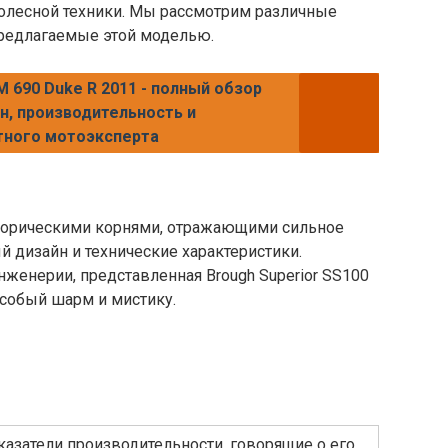
олесной техники. Мы рассмотрим различные
предлагаемые этой моделью.
 690 Duke R 2011 - полный обзор
н, производительность и
тного мотоэксперта
сторическими корнями, отражающими сильное
 дизайн и технические характеристики.
нженерии, представленная Brough Superior SS100
 особый шарм и мистику.
азатели производительности, говорящие о его