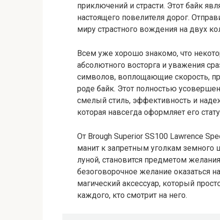
приключений и страсти. Этот байк я
настоящего повелителя дорог. Отпра
миру страстного вождения на двух ко
Всем уже хорошо знакомо, что неко
абсолютного восторга и уважения сраз
символов, воплощающие скорость, пр
роде байк. Этот полностью усоверш
смелый стиль, эффективность и надеж
которая навсегда оформляет его стату
От Brough Superior SS100 Lawrence Spe
манит к запретным уголкам земного ш
луной, становится предметом желания
безоговорочное желание оказаться на
магический аксессуар, который прост
каждого, кто смотрит на него.