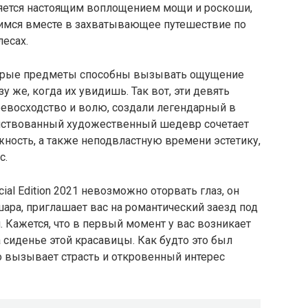
вляется настоящим воплощением мощи и роскоши,
вимся вместе в захватывающее путешествие по
лесах.
торые предметы способны вызывать ощущение
у же, когда их увидишь. Так вот, эти девять
евосходство и волю, создали легендарный в
енствованный художественный шедевр сочетает
ность, а также неподвластную времени эстетику,
с.
cial Edition 2021 невозможно оторвать глаз, он
ара, приглашает вас на романтический заезд под
. Кажется, что в первый момент у вас возникает
 сиденье этой красавицы. Как будто это был
о вызывает страсть и откровенный интерес