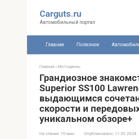
Перейти
к
Carguts.ru
контенту
Автомобильный портал
Главная
Полезное
Автомобил
Главная
»
Мотоциклы
Грандиозное знакомс
Superior SS100 Lawrenc
выдающимся сочетан
скорости и передовых
уникальном обзоре+
На чтение:
10 мин
Опубликовано:
11.03.2024