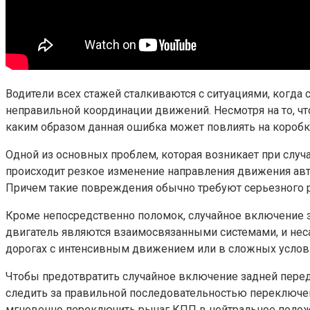
Водители всех стажей сталкиваются с ситуациями, когда
неправильной координации движений. Несмотря на то, что
каким образом данная ошибка может повлиять на коробк
Одной из основных проблем, которая возникает при случ
происходит резкое изменение направления движения авт
Причем такие повреждения обычно требуют серьезного р
Кроме непосредственно поломок, случайное включение з
двигатель являются взаимосвязанными системами, и нес
дорогах с интенсивным движением или в сложных условия
Чтобы предотвратить случайное включение задней перед
следить за правильной последовательностью переключе
мгновенно переключить рычаг КПП в нейтральное полож