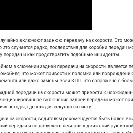
 случайно включают заднюю передачу на скорости. Это мож
 это случается редко, последствия для коробки передач м
у передач и как предотвратить подобные инциденты.
айном включении задней передачи на скорости, является п
омобиля, что может привести к поломке или повреждению
емонта или даже замены всей КПП, что сопряжено с боль
адней передачи на скорости может привести к неожиданно
анкционированное включение задней передачи может прив
х погоды, где каждая секунда на счету.
ачи на скорости, водителям рекомендуется быть более в
ний передач и не допускать неверных движений рукоятко
ение и выжать сцепление, чтобы предотвратить дальней