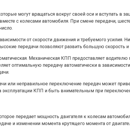
которые могут вращаться вокруг своей оси и вступать в з
 вместе с колесами автомобиля. При смене передачи, шесте
число.
висимости от скорости движения и требуемого усилия. Н
а высокие передачи позволяют развить большую скорость и
оматическая. Механическая КПП предоставляет водителю п
яет оптимальную передачу автоматически в зависимости о
ачи.
дачи или неправильное переключение передач может при
а эксплуатации КПП и быть внимательным при переключени
которое передает мощность двигателя к колесам автомобил
едаче и изменении момента крутящего момента от двигате