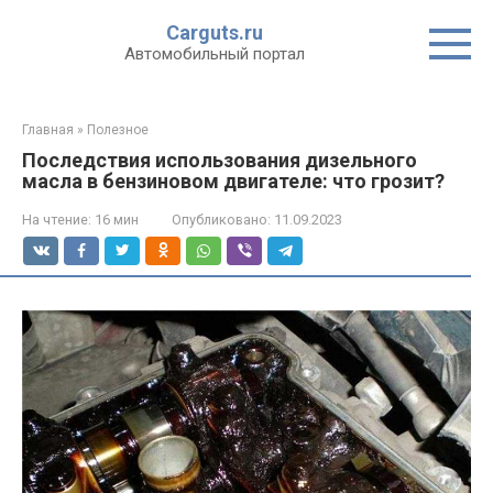
Перейти
Carguts.ru
к
Автомобильный портал
контенту
Главная
»
Полезное
Последствия использования дизельного
масла в бензиновом двигателе: что грозит?
На чтение:
16 мин
Опубликовано:
11.09.2023