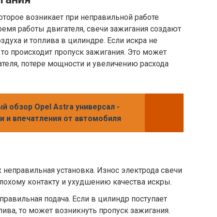
которое возникает при неправильной работе
время работы двигателя, свечи зажигания создают
здуха и топлива в цилиндре. Если искра не
 то происходит пропуск зажигания. Это может
ателя, потере мощности и увеличению расхода
й обзор Opel Astra универсал -
и и впечатления от автомобиля
х неправильная установка. Износ электрода свечи
лохому контакту и ухудшению качества искры.
правильная подача. Если в цилиндр поступает
лива, то может возникнуть пропуск зажигания.