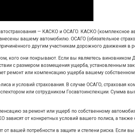
автострахования — КАСКО и ОСАГО. КАСКО (комплексное ав
нанесены вашему автомобилю. ОСАГО (обязательное страхо
причинённого другим участникам дорожного движения в р
м, кого они покрывают. Если вы являетесь виновником ДТ
ствии с размером возмещения ущерба, установленным зак
ает ремонт или компенсацию ущерба вашему собственному
олиса и условий страхования. В случае ОСАГО, страховая 
нспектором или сотрудником Госавтоинспекции. Сумма в
мпенсацию за ремонт или ущерб по собственному автомоби
 зависят от конкретных условий вашего полиса, а также о
 от вашей потребности в защите и степени риска. Если вы