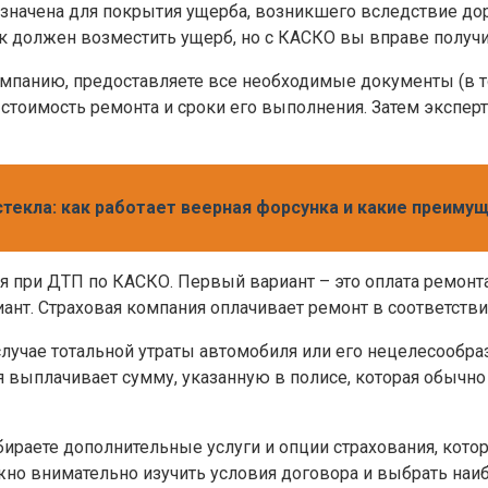
азначена для покрытия ущерба, возникшего вследствие д
к должен возместить ущерб, но с КАСКО вы вправе получ
панию, предоставляете все необходимые документы (в то
стоимость ремонта и сроки его выполнения. Затем эксперт
текла: как работает веерная форсунка и какие преиму
при ДТП по КАСКО. Первый вариант – это оплата ремонта
ант. Страховая компания оплачивает ремонт в соответств
лучае тотальной утраты автомобиля или его нецелесообра
ия выплачивает сумму, указанную в полисе, которая обычн
раете дополнительные услуги и опции страхования, котор
но внимательно изучить условия договора и выбрать наи