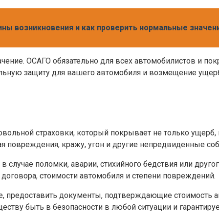
чины возникновения и как проверить нормальные значен
ачение. ОСАГО обязательно для всех автомобилистов и по
льную защиту для вашего автомобиля и возмещение ущерб
овольной страховки, который покрывает не только ущерб, 
я повреждения, кражу, угон и другие непредвиденные соб
 случае поломки, аварии, стихийного бедствия или друго
 договора, стоимости автомобиля и степени повреждений.
 предоставить документы, подтверждающие стоимость авт
еству быть в безопасности в любой ситуации и гарантиру