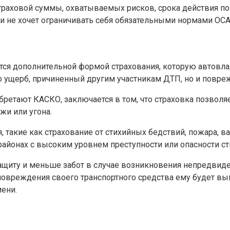
ховой суммы, охватываемых рисков, срока действия поли
 не хочет ограничивать себя обязательными нормами ОСА
тся дополнительной формой страхования, которую автов
ько ущерб, причиненный другим участникам ДТП, но и повр
бретают КАСКО, заключается в том, что страховка позволя
жи или угона.
 такие как страхование от стихийных бедствий, пожара, 
айонах с высоким уровнем преступности или опасности ст
иту и меньше забот в случае возникновения непредвиде
 повреждения своего транспортного средства ему будет вы
ени.