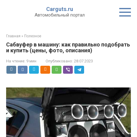
Перейти
Carguts.ru
к
Автомобильный портал
контенту
Главная
»
Полезное
Сабвуфер в машину: как правильно подобрать
и купить (цены, фото, описания)
На чтение:
9 мин
Опубликовано:
28.07.2023