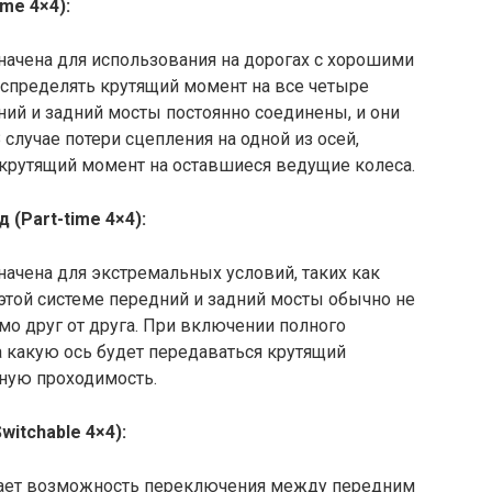
me 4×4):
начена для использования на дорогах с хорошими
аспределять крутящий момент на все четыре
дний и задний мосты постоянно соединены, и они
случае потери сцепления на одной из осей,
 крутящий момент на оставшиеся ведущие колеса.
(Part-time 4×4):
начена для экстремальных условий, таких как
этой системе передний и задний мосты обычно не
мо друг от друга. При включении полного
 какую ось будет передаваться крутящий
ную проходимость.
itchable 4×4):
агает возможность переключения между передним